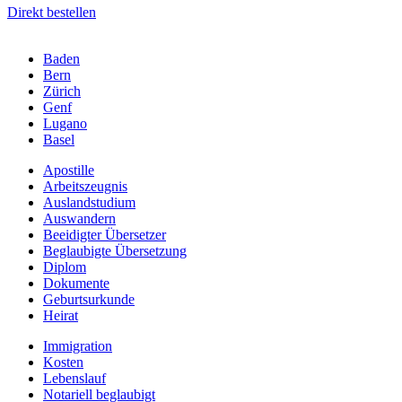
Direkt bestellen
Baden
Bern
Zürich
Genf
Lugano
Basel
Apostille
Arbeitszeugnis
Auslandstudium
Auswandern
Beeidigter Übersetzer
Beglaubigte Übersetzung
Diplom
Dokumente
Geburtsurkunde
Heirat
Immigration
Kosten
Lebenslauf
Notariell beglaubigt